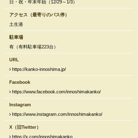
日・祝・年末年始（12/29～1/3）
アクセス
（最寄りのバス停）
土生港
駐車場
有（有料駐車場223台）
URL
https://kanko-innoshima.jp/
Facebook
https://www.facebook.com/innoshimakanko/
Instagram
https://www.instagram.com/innoshimakanko/
X（旧Twitter）
https://x.com/innoshimakanko