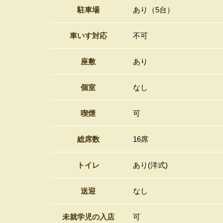
駐車場
あり（5台）
車いす対応
不可
座敷
あり
個室
なし
喫煙
可
総席数
16席
トイレ
あり(洋式)
送迎
なし
未就学児の入店
可