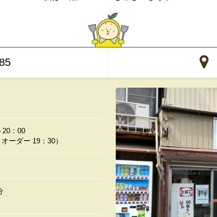
85
～20：00
ーダー 19：30）
分