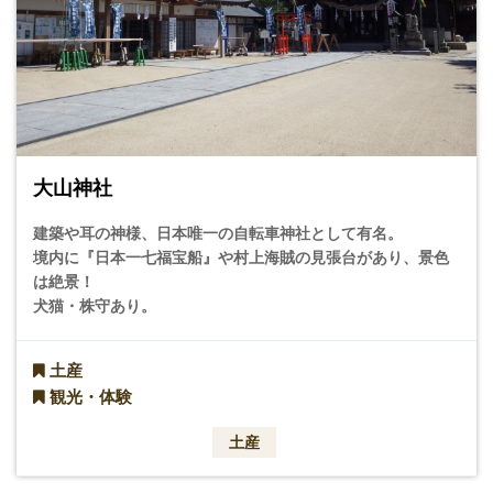
大山神社
建築や耳の神様、日本唯一の自転車神社として有名。
境内に『日本一七福宝船』や村上海賊の見張台があり、景色
は絶景！
犬猫・株守あり。
土産
観光・体験
土産