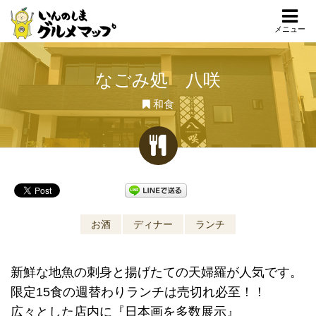
メニュー
なごみ処 八咲
和食
お酒
ディナー
ランチ
新鮮な地魚の刺身と揚げたての天婦羅が人気です。
限定15食の週替わりランチは売切れ必至！！
広々とした店内に『日本画を多数展示』