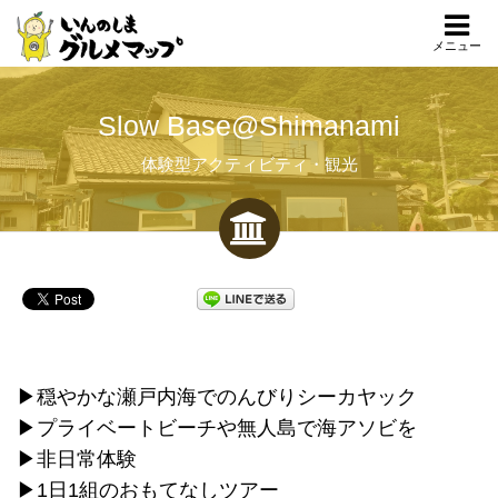
メニュー
Slow Base@Shimanami
体験型アクティビティ・観光
▶穏やかな瀬戸内海でのんびりシーカヤック
▶プライベートビーチや無人島で海アソビを
▶非日常体験
▶1日1組のおもてなしツアー