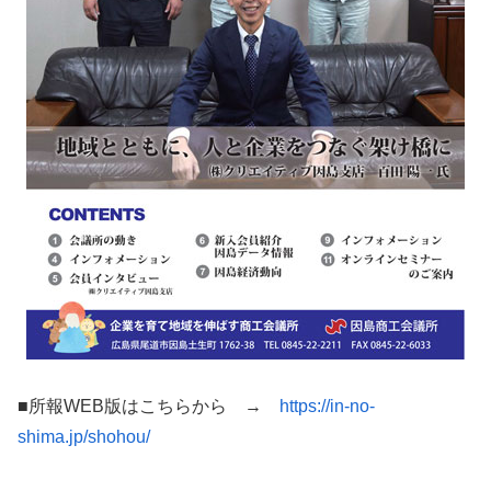
■所報WEB版はこちらから →
https://in-no-
shima.jp/shohou/