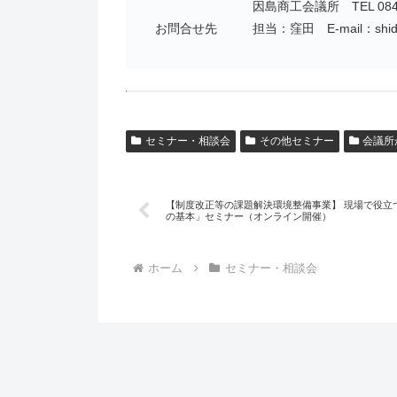
因島商工会議所 TEL 0845-
お問合せ先
担当：窪田 E-mail：shidou
セミナー・相談会
その他セミナー
会議所
【制度改正等の課題解決環境整備事業】 現場で役立
の基本」セミナー（オンライン開催）
ホーム
セミナー・相談会