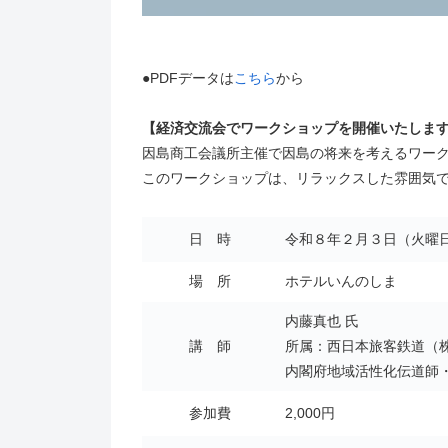
●PDFデータは
こちら
から
【経済交流会でワークショップを開催いたしま
因島商工会議所主催で因島の将来を考えるワー
このワークショップは、リラックスした雰囲気
日 時
令和８年２月３日（火曜日
場 所
ホテルいんのしま
内藤真也 氏
講 師
所属：西日本旅客鉄道（
内閣府地域活性化伝道師
参加費
2,000円