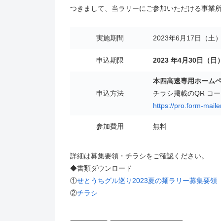
つきまして、当ラリーにご参加いただける事業
実施期間
2023年6月17日（土
申込期限
2023 年4月30日（
本四高速専用ホーム
申込方法
チラシ掲載のQR コ
https://pro.form-mai
参加費用
無料
詳細は募集要領・チラシをご確認ください。
◆書類ダウンロード
①
せとうちグル巡り2023夏の麺ラリー募集要領
②
チラシ