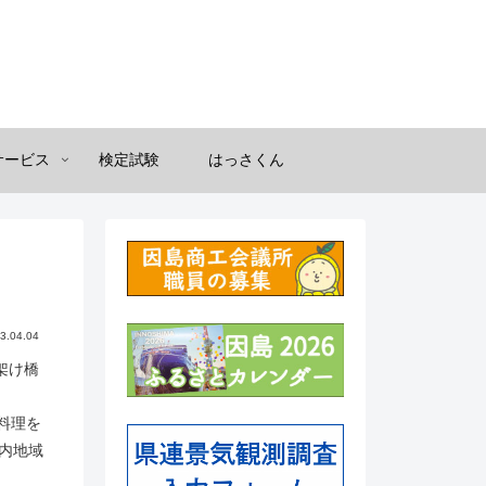
サービス
検定試験
はっさくん
3.04.04
架け橋
料理を
内地域