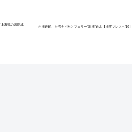
村上海賊の因島城
内海造船、台湾ナビ向けフェリー“澎湖”進水【海事プレス-4/10