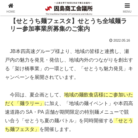
HOME
MENU
【せとうち麺フェスタ】せとうち全域麺ラ
リー参加事業所募集のご案内
2022.05.16
JB本四高速グループ様より、地域の皆様と連携し、瀬
戸内の魅力を発見・発信し、地域内外のつながりを創出す
る「架け橋事業」の一環として、「せとうち魅力発見」キ
ャンペーンを展開されています。
今回は、夏企画として、
地域の麺飲食店様にご参加いた
だく「麺ラリー」
に加え、「地域の麺イベント」や本四高
速道路の SA・PA 店舗が期間限定の特別麺メニューで競
い合う「せとうち夏の麺バトル」を同時開催する
「せとう
ち麺フェスタ」
を開催します。