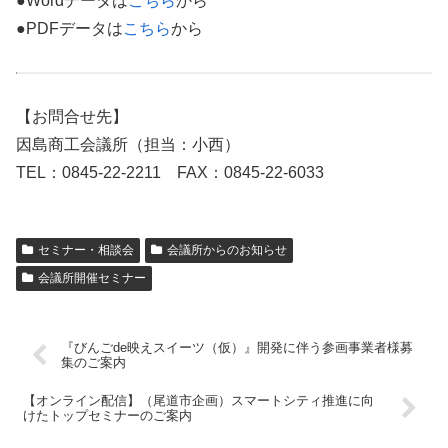
●Wordデータは
こちら
から
●PDFデータは
こちら
から
【お問合せ先】
因島商工会議所（担当：小西）
TEL：0845-22-2211 FAX：0845-22-6033
セミナー・相談会
会議所からのお知らせ
会議所開催セミナー
『びんごde映えスイーツ（仮）』開発に伴う参画事業者様募
集のご案内
【オンライン配信】（尾道市企画）スマートシティ推進に向
けたトップセミナーのご案内