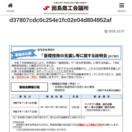
HOME
MENU
d37807cdc0c254e1fc02e04d804952af
2025.10.07