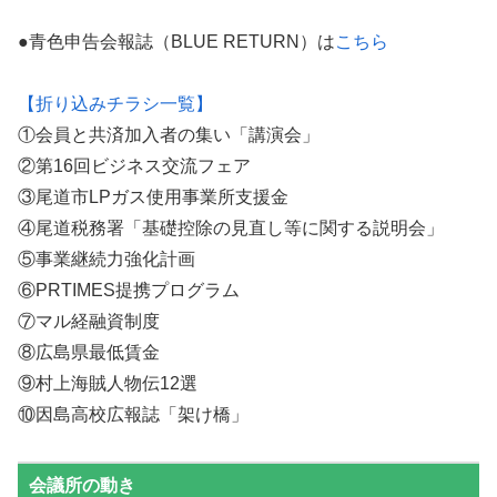
●青色申告会報誌（BLUE RETURN）は
こちら
【折り込みチラシ一覧】
①会員と共済加入者の集い「講演会」
②第16回ビジネス交流フェア
③尾道市LPガス使用事業所支援金
④尾道税務署「基礎控除の見直し等に関する説明会」
⑤事業継続力強化計画
⑥PRTIMES提携プログラム
⑦マル経融資制度
⑧広島県最低賃金
⑨村上海賊人物伝12選
⑩因島高校広報誌「架け橋」
会議所の動き