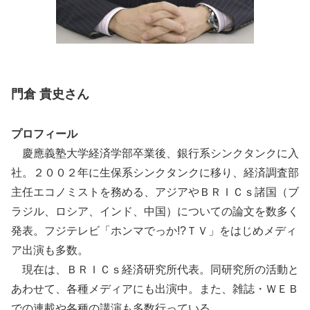
門倉 貴史さん
プロフィール
慶應義塾大学経済学部卒業後、銀行系シンクタンクに入
社。２００２年に生保系シンクタンクに移り、経済調査部
主任エコノミストを務める、アジアやＢＲＩＣｓ諸国（ブ
ラジル、ロシア、インド、中国）についての論文を数多く
発表。フジテレビ「ホンマでっか!?ＴＶ」をはじめメディ
ア出演も多数。
現在は、ＢＲＩＣｓ経済研究所代表。同研究所の活動と
あわせて、各種メディアにも出演中。また、雑誌・ＷＥＢ
での連載や各種の講演も多数行っている。