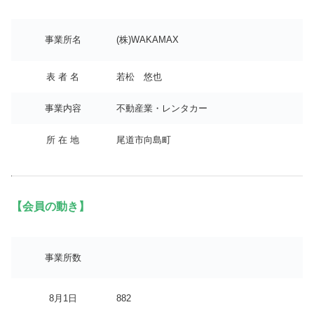
事業所名
(株)WAKAMAX
表 者 名
若松 悠也
事業内容
不動産業・レンタカー
所 在 地
尾道市向島町
【会員の動き】
事業所数
8月1日
882