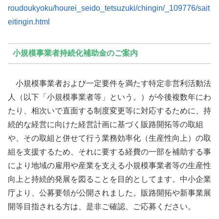
roudoukyoku/hourei_seido_tetsuzuki/chingin/_109776/sait
eitingin.html
小規模事業者持続化補助金のご案内
小規模事業者および一定要件を満たす特定非営利活動法
人（以下「小規模事業者等」という。）が今後複数年にわ
たり、相次いで直面する制度変更等に対応するために、持
続的な経営に向けた経営計画に基づく販路開拓等の取組
や、その取組と併せて行う業務効率化（生産性向上）の取
組を支援するため、それに要する経費の一部を補助する事
により地域の雇用や産業を支える小規模事業者等の生産性
向上と持続的発展を図ることを目的としてます。中小企業
庁より、公募要領が公開されました。販路開拓や新事業展
開等目指される方は、是非ご確認、ご応募ください。