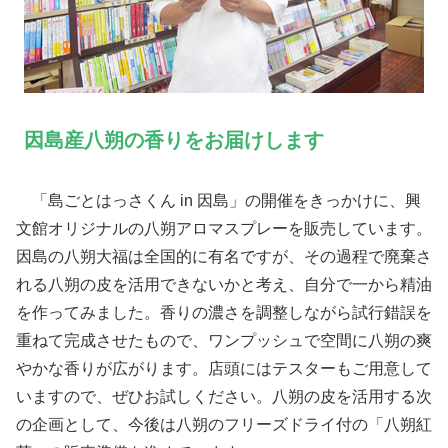
因島産八朔の香りをお届けします
「島ごとはっさくん in 因島」の開催をきっかけに、興
文館オリジナルの八朔アロマスプレーを販売しています。
因島の八朔大福は全国的に有名ですが、その過程で廃棄さ
れる八朔の皮を活用できないかと考え、自分で一から精油
を作ってみました。香りの濃さを調整しながら試行錯誤を
重ねて完成させたもので、ワンプッシュで空間に八朔の爽
やかな香りが広がります。店頭にはテスターもご用意して
いますので、ぜひお試しください。八朔の皮を活用する次
の企画として、今後は八朔のフリーズドライ付の「八朔紅