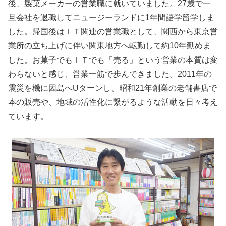
後、製菓メーカーの営業職に就いていました。27歳で一
旦会社を退職してニュージーランドに1年間語学留学しま
した。帰国後はＩＴ関連の営業職として、関西から東京営
業所の立ち上げに伴い関東地方へ転勤して約10年勤めま
した。お菓子でもＩＴでも「売る」という営業の本質は変
わらないと感じ、営業一筋で歩んできました。2011年の
震災を機に因島へUターンし、昭和21年創業の老舗書店で
本の販売や、地域の活性化に繋がるような活動を日々考え
ています。