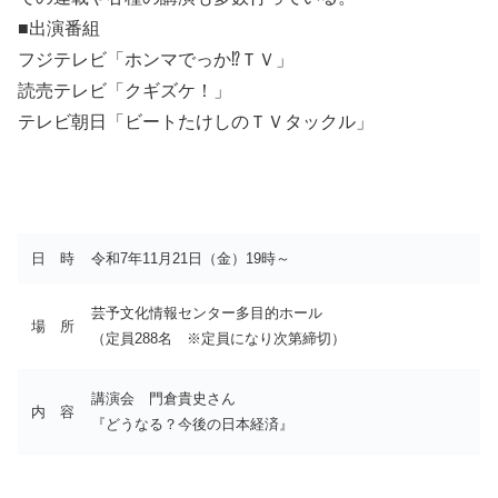
■出演番組
フジテレビ「ホンマでっか⁉ＴＶ」
読売テレビ「クギズケ！」
テレビ朝日「ビートたけしのＴＶタックル」
日 時
令和7年11月21日（金）19時～
芸予文化情報センター多目的ホール
場 所
（定員288名 ※定員になり次第締切）
講演会 門倉貴史さん
内 容
『どうなる？今後の日本経済』