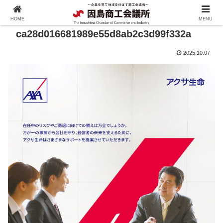
HOME
MENU
ca28d016681989e55d8ab2c3d99f332a
2025.10.07