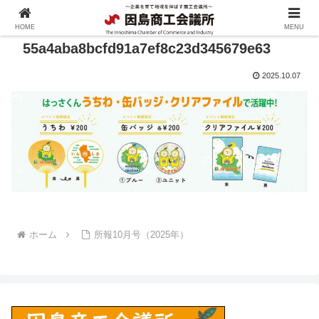
HOME
MENU
55a4aba8bcfd91a7ef8c23d345679e63
2025.10.07
ホーム
所報10月号（2025年）