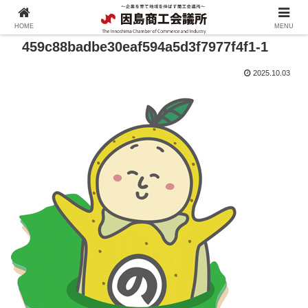
HOME
MENU
459c88badbe30eaf594a5d3f7977f4f1-1
2025.10.03