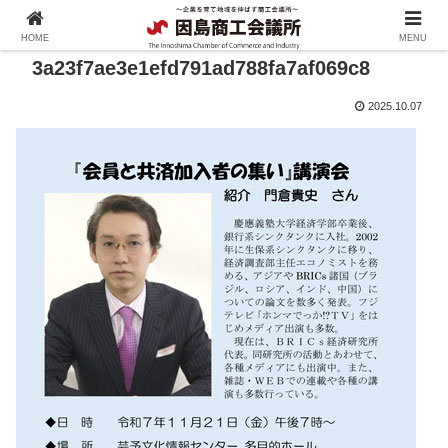
HOME
MENU
3a23f7ae3e1efd791ad788fa7af069c8
2025.10.07