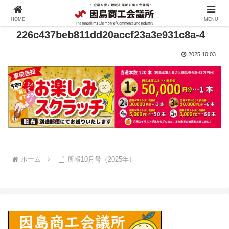
HOME
MENU
226c437beb811dd20accf23a3e931c8a-4
2025.10.03
ホーム
所報10月号（2025年）