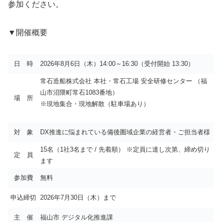
参加ください。
▼開催概要
日 時
2026年8月6日（木）14:00～16:30（受付開始 13:30）
常石造船株式会社 本社・常石工場 安全研修センター （福
山市沼隈町常石1083番地）
場 所
※現地集合・現地解散（駐車場あり）
対 象
DX推進に悩まれている備後圏域企業の経営者・ご担当者様
15名（1社3名まで / 先着順） ※定員に達し次第、締め切り
定 員
ます
参加費
無料
申込締切
2026年7月30日（木）まで
主 催
福山市 デジタル化推進課