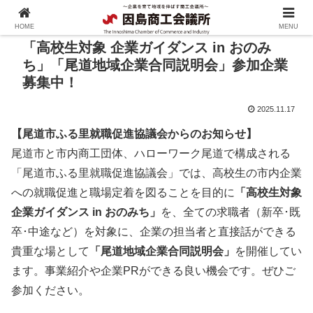
HOME
MENU
「高校生対象 企業ガイダンス in おのみ
ち」「尾道地域企業合同説明会」参加企業
募集中！
2025.11.17
【尾道市ふる里就職促進協議会からのお知らせ】
尾道市と市内商工団体、ハローワーク尾道で構成される
「尾道市ふる里就職促進協議会」では、高校生の市内企業
への就職促進と職場定着を図ることを目的に
「高校生対象
企業ガイダンス in おのみち」
を、全ての求職者（新卒･既
卒･中途など）を対象に、企業の担当者と直接話ができる
貴重な場として
「尾道地域企業合同説明会」
を開催してい
ます。事業紹介や企業PRができる良い機会です。ぜひご
参加ください。