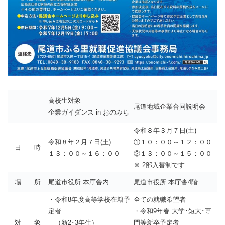
高校生対象
尾道地域企業合同説明会
企業ガイダンス in おのみち
令和８年３月７日(土)
令和８年２月７日(土)
①１０：００～１２：００
日 時
１３：００～１６：００
②１３：００～１５：００
※ 2部入替制です
場 所
尾道市役所 本庁舎内
尾道市役所 本庁舎4階
・令和8年度高等学校在籍予
全ての就職希望者
定者
・令和9年春 大学･短大･専
対 象
（新2･3年生）
門等新卒予定者