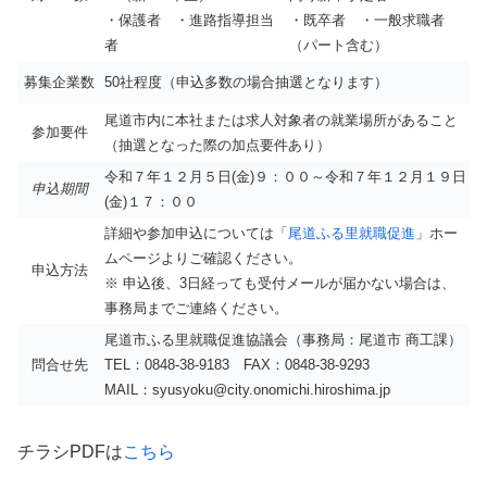
・保護者 ・進路指導担当
・既卒者 ・一般求職者
者
（パート含む）
募集企業数
50社程度（申込多数の場合抽選となります）
尾道市内に本社または求人対象者の就業場所があること
参加要件
（抽選となった際の加点要件あり）
令和７年１２月５日(金)９：００～令和７年１２月１９日
申込期間
(金)１７：００
詳細や参加申込については「
尾道ふる里就職促進
」ホー
ムページよりご確認ください。
申込方法
※ 申込後、3日経っても受付メールが届かない場合は、
事務局までご連絡ください。
尾道市ふる里就職促進協議会（事務局：尾道市 商工課）
問合せ先
TEL：0848-38-9183 FAX：0848-38-9293
MAIL：syusyoku@city.onomichi.hiroshima.jp
チラシPDFは
こちら