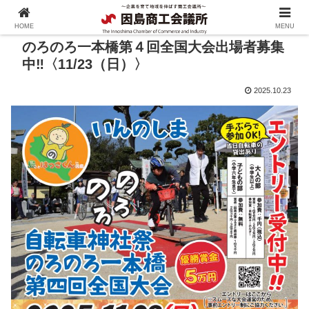
HOME
MENU
のろのろ一本橋第４回全国大会出場者募集
中‼〈11/23（日）〉
2025.10.23