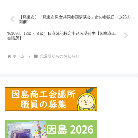
【尾道市】「尾道市男女共同参画講演会」命の参観日〈1/25㊏
開催〉
第169回（2級・３級）日商簿記検定申込み受付中【因島商工
会議所】
ホーム
会議所からのお知らせ