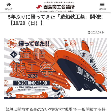
HOME
MENU
5年ぶりに帰ってきた「造船鉄工祭」開催‼
【10/20（日）】
2024.09.24
普段は開放する事のない“技術”や“現場”を一般開放する特