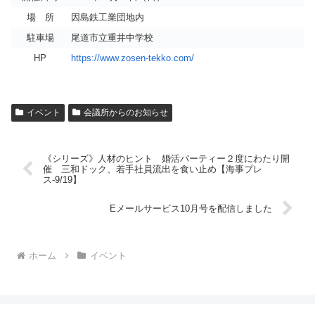
場 所
因島鉄工業団地内
駐車場
尾道市立重井中学校
HP
https://www.zosen-tekko.com/
イベント
会議所からのお知らせ
《シリーズ》人材のヒント 婚活パーティー２度にわたり開
催 三和ドック、若手社員流出を食い止め【海事プレ
ス-9/19】
Eメールサービス10月号を配信しました
ホーム
イベント