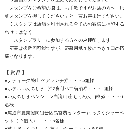
・スタンプをご希望の際は、お手数ですがお店の方へ「応
募スタンプを押してください」と一言お声掛けください。
※スタンプは店舗を利用される全てのお客様に押印する
わけではなく、
スタンプラリーに参加する方へのみ押印します。
・応募は複数回可能ですが、応募用紙１枚につき１口の応
募となります。
【 賞 品 】
●ナティーク城山 ペアランチ券・・・5組様
●ホテルいんのしま 1泊2食付ペア宿泊券・・・1組様
●いんのしまペンション白滝山荘 ちりめん山椒煮 ・・・6
名様
●尾道市農業協同組合因島営農センター はっさくシャーベ
ット（12個入） ・・・5名様
●革工房いんのしま 牛革ペンケース・・・3名様