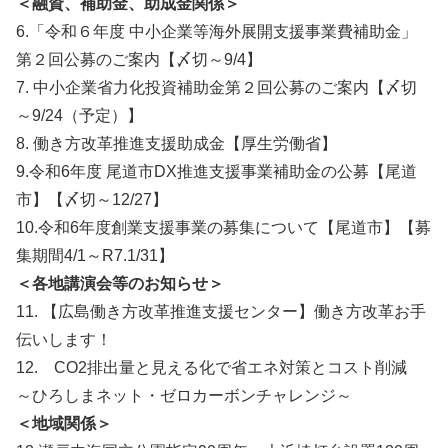
＜融資、補助金、助成金関係＞
6.「令和６年度 中小企業等海外展開支援事業費補助金」
第２回公募のご案内【〆切～9/4】
7. 中小企業省力化投資補助金第２回公募のご案内【〆切
～9/24（予定）】
8. 働き方改革推進支援助成金【厚生労働省】
9.令和6年度 尾道市DX推進支援事業補助金の公募【尾道
市】【〆切～12/27】
10.令和6年度創業支援事業の募集について【尾道市】【募
集期間4/1～R7.1/31】
＜各地講演会等のお知らせ＞
11. 【広島働き方改革推進支援センター】働き方改革お手
伝いします！
12. CO2排出量と見える化で省エネ対策とコスト削減
～ひろしまネット・ゼロカーボンチャレンジ～
＜地域関係＞