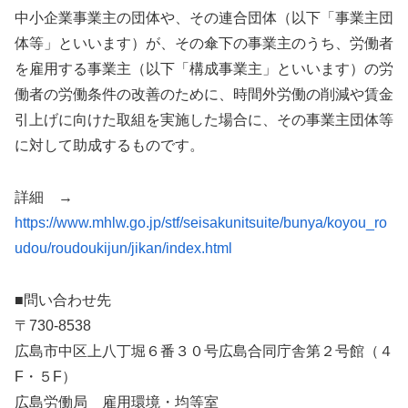
中小企業事業主の団体や、その連合団体（以下「事業主団
体等」といいます）が、その傘下の事業主のうち、労働者
を雇用する事業主（以下「構成事業主」といいます）の労
働者の労働条件の改善のために、時間外労働の削減や賃金
引上げに向けた取組を実施した場合に、その事業主団体等
に対して助成するものです。
詳細 →
https://www.mhlw.go.jp/stf/seisakunitsuite/bunya/koyou_ro
udou/roudoukijun/jikan/index.html
■問い合わせ先
〒730-8538
広島市中区上八丁堀６番３０号広島合同庁舎第２号館（４
F・５F）
広島労働局 雇用環境・均等室