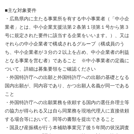
■主な対象要件
・広島県内に主たる事業所を有する中小事業者（「中小企
業者」とは、中小企業支援法第２条第１項第１号から第３
号に規定された要件に該当する企業をいいます。）、又は
それらの中小企業者で構成されるグループ（構成員のう
ち、中小企業者が３分の２以上を占め、中小企業者の利益
となる事業を営む者）であること ※中小事業者の定義に
ついて、詳細は募集要領をご確認ください
・外国特許庁への出願と外国特許庁への出願の基礎となる
国内出願が、同内容であり、かつ出願人名義が同一である
こと
・外国特許庁への出願業務を依頼する国内の選任弁理士等
の協力が得られる又は自ら同業務を現地代理人に直接依頼
する場合等において、同等の書類を提出できること
・国及び産振構が行う本補助事業完了後５年間の状況調査