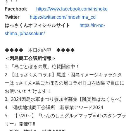
す！！
Facebook
https://www.facebook.com/inshoko
Twitter
https://twitter.com/innoshima_cci
はっさくんオフィシャルサイト
https://in-no-
shima.jp/hassakun/
◆◆◆◆ 本日の内容 ◆◆◆◆
＜因島商工会議所情報＞
1. 「島ごとぽるの展」絶賛開催中！
2. 【はっさくんコラボ】尾道・因島イメージキャラクタ
ーはっさくん×島ごとぽるの展コラボロゴを因島で自由に
お使いいただけます！
3. 2024因島水軍まつり参加者募集【跳楽舞はねくらべ】
4. 備後地域商工会議所 新事業アワード2024
5. 【7/20～】『いんのしまグルメマップVol.5スタンプラ
リー』開催中‼