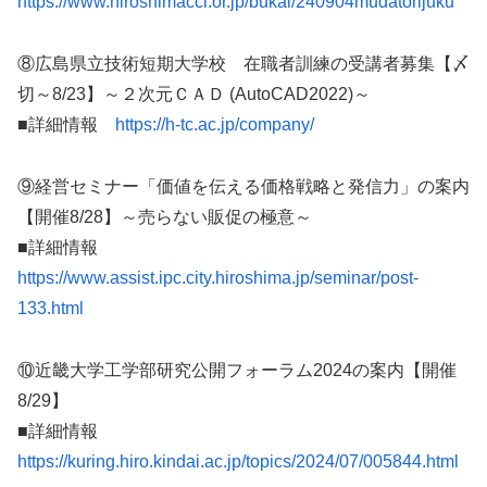
https://www.hiroshimacci.or.jp/bukai/240904mudatorijuku
⑧広島県立技術短期大学校 在職者訓練の受講者募集【〆
切～8/23】～２次元ＣＡＤ (AutoCAD2022)～
■詳細情報
https://h-tc.ac.jp/company/
⑨経営セミナー「価値を伝える価格戦略と発信力」の案内
【開催8/28】～売らない販促の極意～
■詳細情報
https://www.assist.ipc.city.hiroshima.jp/seminar/post-
133.html
⑩近畿大学工学部研究公開フォーラム2024の案内【開催
8/29】
■詳細情報
https://kuring.hiro.kindai.ac.jp/topics/2024/07/005844.html