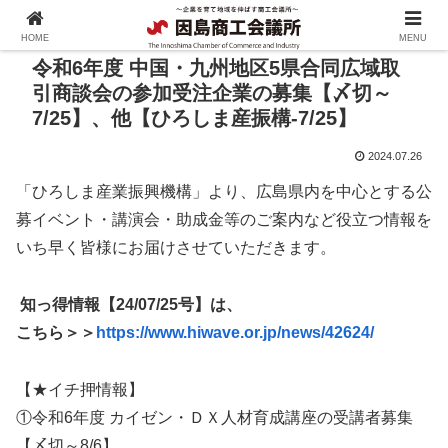
HOME
MENU
令和6年度 中国・九州地区5県合同広域取
引商談会の参加受注企業の募集【〆切～
7/25】、他【ひろしま産振構-7/25】
2024.07.26
「ひろしま産業振興機構」より、広島県内を中心とする公
募イベント・講演会・助成金等のご案内など役立つ情報を
いち早く皆様にお届けさせていただきます。
知っ得情報【24/07/25号】は、
こちら＞＞
https://www.hiwave.or.jp/news/42624/
【★イチ押情報】
①令和6年度 カイゼン・ＤＸ人材育成講座の受講者募集
【〆切～8/6】