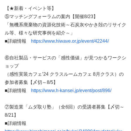
【★新着・イベント等】
⑤マッチングフォーラムの案内【開催8/23】
「無機系廃棄物の資源化技術～石炭灰やかき殻のリサイク
ル等、様々な研究事例を紹介～」
■詳細情報
https://www.hiwave.or.jp/event/42244/
⑥自社製品・サービスの「感性価値」が見つかるワークシ
ョップ
（感性実装カフェ’24 クラスルームカフェ 8月クラス）の
参加者募集【〆切～8/5】
■詳細情報
https://www.h-kansei.jp/event/post/896/
⑦製造業「ムダ取り塾」（全6回）の受講者募集【〆切～
8/21】
■詳細情報