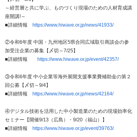
～経営層と共に学ぶ、ものづくり現場のための人材育成講
座開講!～
■詳細情報
https://www.hiwave.or.jp/news/41933/
②令和6年度 中国・九州地区5県合同広域取引商談会の参
加受注企業の募集【〆切～7/25】
■詳細情報
https://www.hiwave.or.jp/event/42357/
③令和6年度 中小企業等海外展開支援事業費補助金の第２
回公募【〆切～9/4】
■詳細情報
https://www.hiwave.or.jp/news/42164/
④デジタル技術を活用した中小製造業のための現場効率化
セミナー【開催9/13（広島）・9/20（福山）】
■詳細情報
https://www.hiwave.or.jp/event/39763/