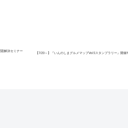
問題解決セミナー
【7/20～】『いんのしまグルメマップVol.5スタンプラリー』開催