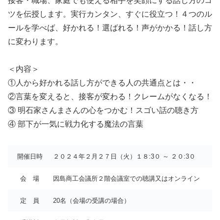
接客・職場、家庭でも使える相手を笑顔にする話し方のコ
ツを伝授します。実行カンタン、すぐに役立つ！４つのル
ールを学べば、好かれる！選ばれる！声がかかる！話し方
に変わります。
＜内容＞
①人から好かれる話し方ができる人の共通点とは・・
②言葉を変えると、接客が変わる！クレームがなくなる！
③ 明石家さんまさんの心をつかむ！スゴい話の聴き方
④ 部下が一気に戦力化する魔法の言葉
開催日時
２０２４年２月２７日（火）１８:3０ ～ ２０:3０
会 場
因島商工会議所２階会議室での聴講又はオンライン
定 員
20名（会場の受講の場合）