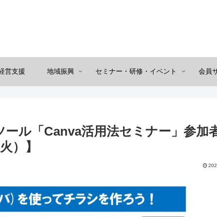
経営支援
地域振興
セミナー・研修・イベント
会員
ール「Canva活用法セミナー」参加
（火）】
202