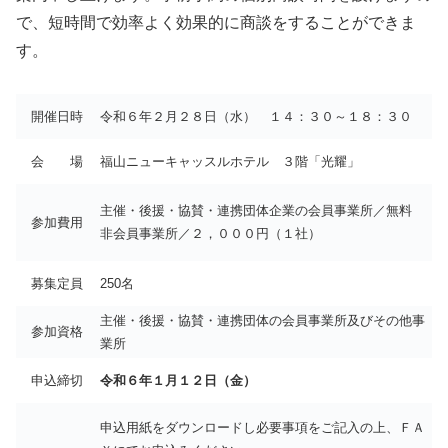
で、短時間で効率よく効果的に商談をすることができま
す。
開催日時
令和６年２月２８日（水） １４：３０～１８：３０
会 場
福山ニューキャッスルホテル ３階「光耀」
主催・後援・協賛・連携団体企業の会員事業所／無料
参加費用
非会員事業所／２，０００円（１社）
募集定員
250名
主催・後援・協賛・連携団体の会員事業所及びその他事
参加資格
業所
申込締切
令和６年１月１２日（金）
申込用紙をダウンロードし必要事項をご記入の上、ＦＡ