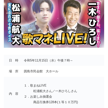
日 時
令和5年11月15日（水）午後７時～
場 所
因島市民会館 大ホール
１．歌まねLIVE
松浦航大さん／一木ひろしさん
内 容
２．お楽しみ抽選会
商品引換券128本(１等１０万円)