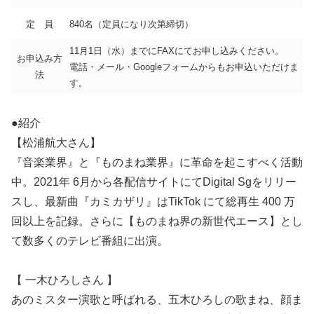
定 員
840名（定員になり次第締切）
11月1日（水）までにFAXにてお申し込みください。
お申込み方
電話・メール・Googleフォームからもお申込いただけま
法
す。
●紹介
【松浦航大さん】
『音楽業界』と『ものまね業界』に革命を起こすべく活動
中。2021年 6月から各配信サイトにてDigital Sgをリリー
スし、最新曲『カミカザリ』はTikTok にて総再生 400 万
回以上を記録。さらに【ものまね界の新世代エース】とし
て数多くのテレビ番組に出演。
【 一木ひろしさん 】
あのミスター演歌と呼ばれる、五木ひろしの歌まね、顔ま