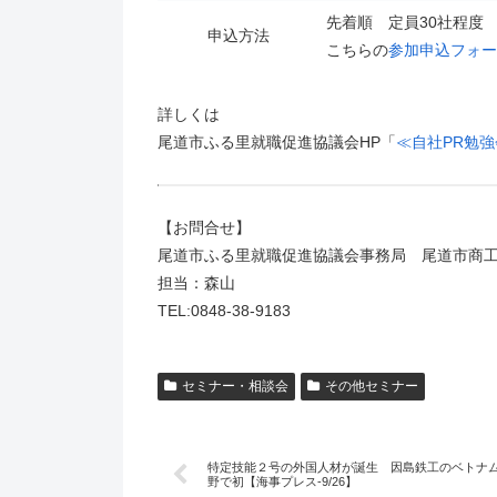
先着順 定員30社程度
申込方法
こちらの
参加申込フォー
詳しくは
尾道市ふる里就職促進協議会HP「
≪自社PR勉
【お問合せ】
尾道市ふる里就職促進協議会事務局 尾道市商
担当：森山
TEL:0848-38-9183
セミナー・相談会
その他セミナー
特定技能２号の外国人材が誕生 因島鉄工のベトナ
野で初【海事プレス-9/26】