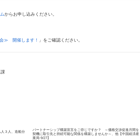
ム
からお申し込みください。
強会≫ 開催します！
」をご確認ください。
工課
パートナーシップ構築宣言をご存じですか？ ～価格交渉促進月間を
ム人３人、造船分
契機に取引先と持続可能な関係を構築しませんか～、他【中国経済産
業局-9/27】