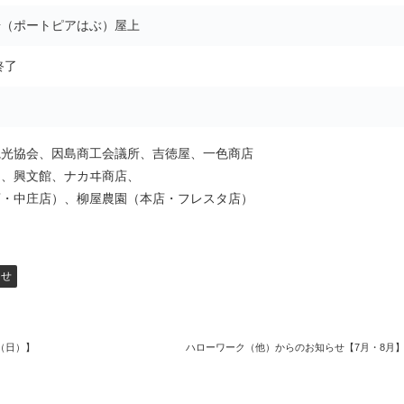
場（ポートピアはぶ）屋上
終了
観光協会、因島商工会議所、吉徳屋、一色商店
ン、興文館、ナカヰ商店、
店・中庄店）、柳屋農園（本店・フレスタ店）
らせ
16（日）】
ハローワーク（他）からのお知らせ【7月・8月