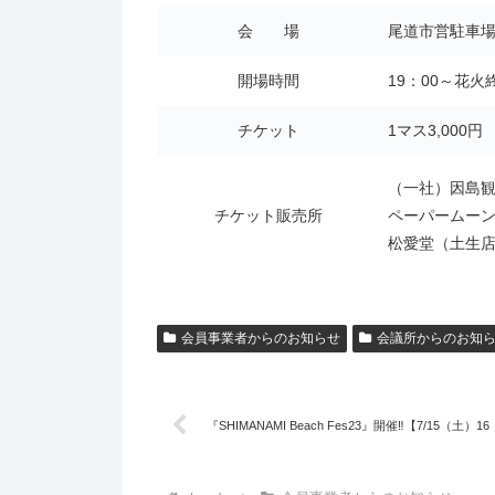
会 場
尾道市営駐車
開場時間
19：00～花火
チケット
1マス3,000円
（一社）因島
チケット販売所
ペーパームー
松愛堂（土生
会員事業者からのお知らせ
会議所からのお知
『SHIMANAMI Beach Fes23』開催‼【7/15（土）