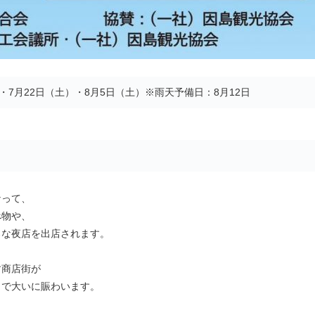
土）・7月22日（土）・8月5日（土）※雨天予備日：8月12日
なって、
べ物や、
ろな夜店を出店されます。
す商店街が
々で大いに賑わいます。