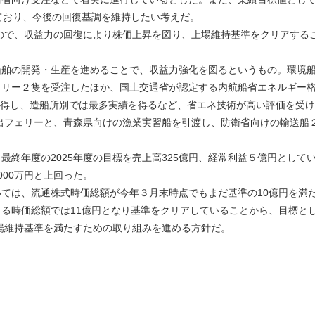
ており、今後の回復基調を維持したい考えだ。
ので、収益力の回復により株価上昇を図り、上場維持基準をクリアする
舶の開発・生産を進めることで、収益力強化を図るというもの。環境
ェリー２隻を受注したほか、国土交通省が認定する内航船省エネルギー
を取得し、造船所別では最多実績を得るなど、省エネ技術が高い評価を受
輸出フェリーと、青森県向けの漁業実習船を引渡し、防衛省向けの輸送船
終年度の2025年度の目標を売上高325億円、経常利益５億円として
000万円と上回った。
ては、流通株式時価総額が今年３月末時点でもまだ基準の10億円を満
る時価総額では11億円となり基準をクリアしていることから、目標と
上場維持基準を満たすための取り組みを進める方針だ。