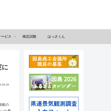
サービス
検定試験
はっさくん
実に
3.06.29
規船の
ていた最