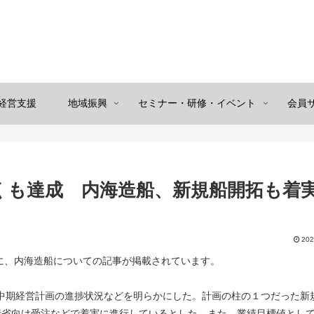
経営支援
地域振興
セミナー・研修・イベント
会員
くも達成 内海造船、新規船開拓も着
202
（火）に、内海造船についての記事が掲載されています。
る中期経営計画の進捗状況などを明らかにした。計画の柱の１つだった新
衛省向け受注などで着実に進行しているとした。また、業績目標値とし