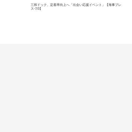
三和ドック、定着率向上へ「出会い応援イベント」【海事プレ
ス-7/3】