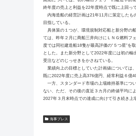
終年度の売上と利益を22年度時点で既に上回っ
内海造船の経営計画は21年11月に策定したも
目指している。
具体策の１つが、環境規制対応船と新分野の船
ては、昨年２月に商船三井向けにＬＮＧ燃料フ
度では同社建造船18隻が最高評価の“５つ星”
とした。また新分野として2022年度には初の
受注などのじっせきをかさねている。
業績向上の目標としていた計画値については、最
既に2022年度に売上高376億円、経常利益６億4
一方、スタンダード市場の上場維持基準につい
ない、ただ、その後の直近３カ月の終値平均によ
2027年３月末時点での達成に向けて引き続き
海事プレス