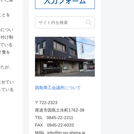
ことを
船につい
格付け制
けている
２隻を
いたが、
たせてい
因島商工会議所について
している
〒722-2323
尾道市因島土生町1762-38
TEL 0845-22-2211
FAX 0845-22-6033
MAIL info@in-no-shima.jp