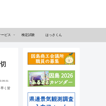
サービス
検定試験
はっさくん
〆切
3.06.01
ち早く皆