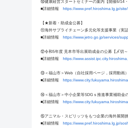
⑩健康経営スタートセミナーの案内【開催6/14・7/1
■詳細情報
https://www.pref.hiroshima.lg.jp/sit
【★新着・助成金公募】
⑪海外サプライチェーン多元化等支援事業（実証事
■詳細情報
https://www.jetro.go.jp/services/supp
⑫令和5年度 見本市等出展助成金の公募【〆切～7
■詳細情報
https://www.assist.ipc.city.hiroshima
⑬＜福山市＞Web（自社採用ページ，採用動画）
■詳細情報
https://www.city.fukuyama.hiroshim
⑭＜福山市＞中小企業等SDGｓ推進事業補助金の
■詳細情報
https://www.city.fukuyama.hiroshim
⑮アニマル・スピリッツをもつ企業の海外展開挑戦
■詳細情報
https://www.pref.hiroshima.lg.jp/sosh