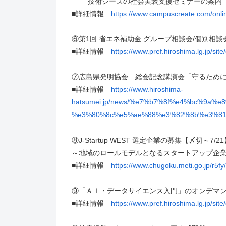
技術シーズの社会実装支援セミナーの案内【開
■詳細情報
https://www.campuscreate.com/onl
⑥第1回 省エネ補助金 グループ相談会/個別相談会
■詳細情報
https://www.pref.hiroshima.lg.jp/si
⑦広島県発明協会 総会記念講演会「守るために変
■詳細情報
https://www.hiroshima-
hatsumei.jp/news/%e7%b7%8f%e4%bc%9a
%e3%80%8c%e5%ae%88%e3%82%8b%e3%8
⑧J-Startup WEST 選定企業の募集【〆切～7/2
～地域のロールモデルとなるスタートアップ企
■詳細情報
https://www.chugoku.meti.go.jp/r5fy
⑨「ＡＩ・データサイエンス入門」のオンデマン
■詳細情報
https://www.pref.hiroshima.lg.jp/site