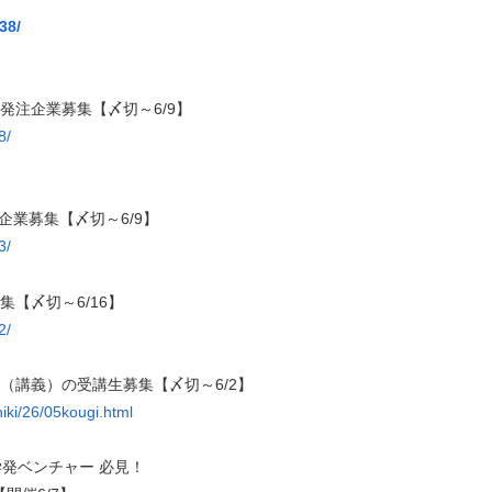
38/
発注企業募集【〆切～6/9】
8/
加企業募集【〆切～6/9】
3/
【〆切～6/16】
2/
（講義）の受講生募集【〆切～6/2】
hiki/26/05kougi.html
発ベンチャー 必見！