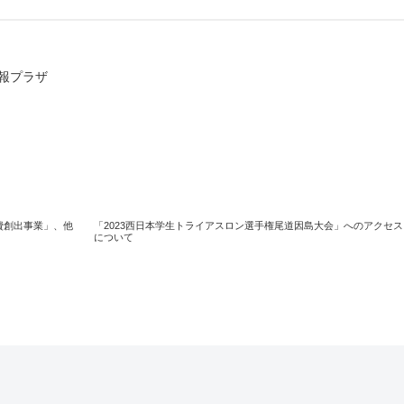
情報プラザ
費創出事業」、他
「2023西日本学生トライアスロン選手権尾道因島大会」へのアクセス
について