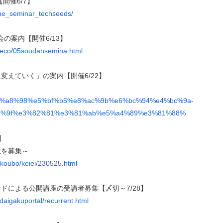
催6/7】
ine_seminar_techseeds/
の案内【開催6/13】
te/eco/05soudansemina.html
えていく」の案内【開催6/22】
%e8%a8%98%e5%bf%b5%e8%ac%9b%e6%bc%94%e4%bc%9a-
1%9f%e3%82%81%e3%81%ab%e5%a4%89%e3%81%88%
1】
業を募集～
/koubo/keiei/230525.html
ドによる公開講座の受講者募集【〆切～7/28】
/daigakuportal/recurrent.html