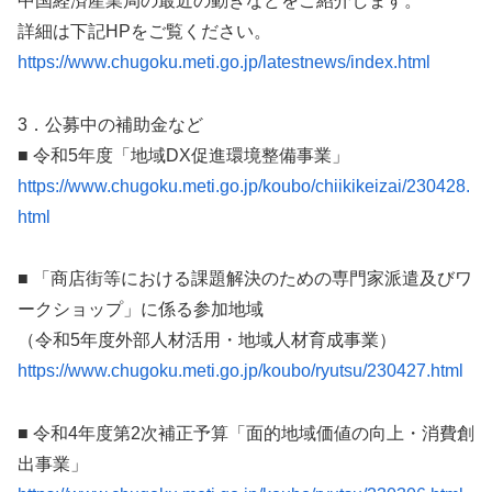
中国経済産業局の最近の動きなどをご紹介します。
詳細は下記HPをご覧ください。
https://www.chugoku.meti.go.jp/latestnews/index.html
3．公募中の補助金など
■ 令和5年度「地域DX促進環境整備事業」
https://www.chugoku.meti.go.jp/koubo/chiikikeizai/230428.
html
■ 「商店街等における課題解決のための専門家派遣及びワ
ークショップ」に係る参加地域
（令和5年度外部人材活用・地域人材育成事業）
https://www.chugoku.meti.go.jp/koubo/ryutsu/230427.html
■ 令和4年度第2次補正予算「面的地域価値の向上・消費創
出事業」