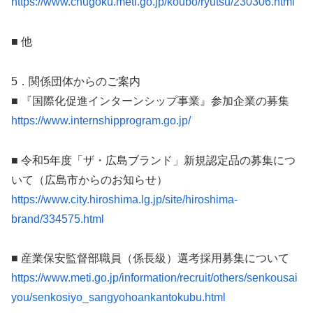
https://www.chugoku.meti.go.jp/koubo/ryutsu/230306.html
■ 他
5．関係団体からのご案内
■ 『国際化促進インターンシップ事業』参加企業の募集
https://www.internshipprogram.go.jp/
■ 令和5年度「ザ・広島ブランド」新規認定品の募集につ
いて（広島市からのお知らせ）
https://www.city.hiroshima.lg.jp/site/hiroshima-
brand/334575.html
■ 産業保安監督部職員（係長級）選考採用募集について
https://www.meti.go.jp/information/recruit/others/senkousai
you/senkosiyo_sangyohoankantokubu.html