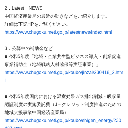
2．Latest NEWS
中国経済産業局の最近の動きなどをご紹介します。
詳細は下記HPをご覧ください。
https://www.chugoku.meti.go.jp/latestnews/index.html
3．公募中の補助金など
■ 令和5年度「地域・企業共生型ビジネス導入・創業促進
事業補助金（地域戦略人材確保等実証事業）」
https://www.chugoku.meti.go.jp/koubo/jinzai/230418_2.htm
l
■ 令和5年度国内における温室効果ガス排出削減・吸収量
認証制度の実施委託費（J－クレジット制度推進のための
地域支援事業中国経済産業局）
https://www.chugoku.meti.go.jp/koubo/shigen_energy/230