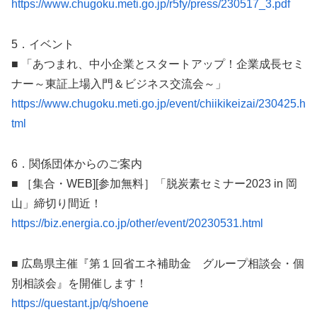
https://www.chugoku.meti.go.jp/r5fy/press/230517_3.pdf
5．イベント
■ 「あつまれ、中小企業とスタートアップ！企業成長セミ
ナー～東証上場入門＆ビジネス交流会～」
https://www.chugoku.meti.go.jp/event/chiikikeizai/230425.h
tml
6．関係団体からのご案内
■ ［集合・WEB][参加無料］「脱炭素セミナー2023 in 岡
山」締切り間近！
https://biz.energia.co.jp/other/event/20230531.html
■ 広島県主催『第１回省エネ補助金 グループ相談会・個
別相談会』を開催します！
https://questant.jp/q/shoene