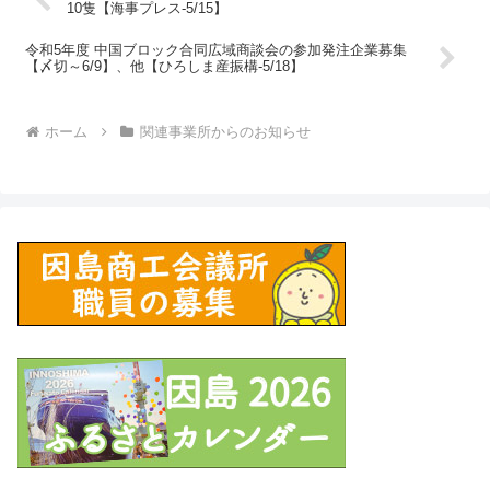
10隻【海事プレス-5/15】
令和5年度 中国ブロック合同広域商談会の参加発注企業募集
【〆切～6/9】、他【ひろしま産振構-5/18】
ホーム
関連事業所からのお知らせ