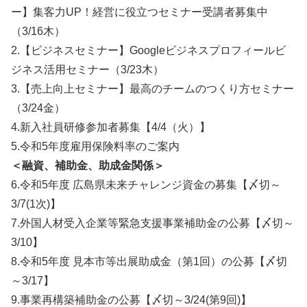
ー】集客力UP！経営に役立つセミナー受講者募集中
（3/16木）
2.【ビジネスセミナー】Googleビジネスプロフィールビ
ジネス活用セミナー（3/23木）
3.【売上向上セミナー】最高のチームのつくり方セミナー
（3/24金）
4.新入社員研修参加者募集【4/4（火）】
5.令和5年度雇用保険料率のご案内
＜融資、補助金、助成金関係＞
6.令和5年度 広島県未来チャレンジ資金の募集【〆切～
3/7(1次)】
7.外国人材受入企業等緊急支援事業補助金の公募【〆切～
3/10】
8.令和5年度 見本市等出展助成金（第1回）の公募【〆切
～3/17】
9.事業再構築補助金の公募【〆切～3/24(第9回)】