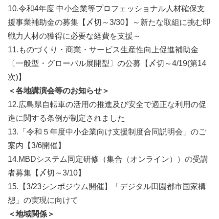
10.令和4年度 中小企業等プロフェッショナル人材確保支
援事業補助金の募集【〆切～3/30】～新たな取組に挑む即
戦力人材の獲得に必要な経費を支援～
11.ものづくり・商業・サービス生産性向上促進補助金
〔一般型・グローバル展開型〕の公募【〆切～4/19(第14
次)】
＜各地講演会等のお知らせ＞
12.広島県自転車の活用の推進及び安全で適正な利用の促
進に関する条例が制定されました
13.「令和５年度中小企業向け支援制度合同説明会」のご
案内【3/6開催】
14.MBDシステム同定研修（集合（オンライン））の受講
者募集【〆切～3/10】
15.【3/23シンポジウム開催】「デジタル田園都市国家構
想」の実現に向けて
＜地域関係＞