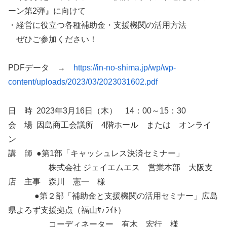
ーン第2弾』に向けて
・経営に役立つ各種補助金・支援機関の活用方法
ぜひご参加ください！
PDFデータ →
https://in-no-shima.jp/wp/wp-
content/uploads/2023/03/2023031602.pdf
日 時 2023年3月16日（木） 14：00～15：30
会 場 因島商工会議所 4階ホール または オンライ
ン
講 師 ●第1部「キャッシュレス決済セミナー」
株式会社 ジェイエムエス 営業本部 大阪支
店 主事 森川 憲一 様
●第２部「補助金と支援機関の活用セミナー」広島
県よろず支援拠点（福山ｻﾃﾗｲﾄ）
コーディネーター 有木 宏行 様