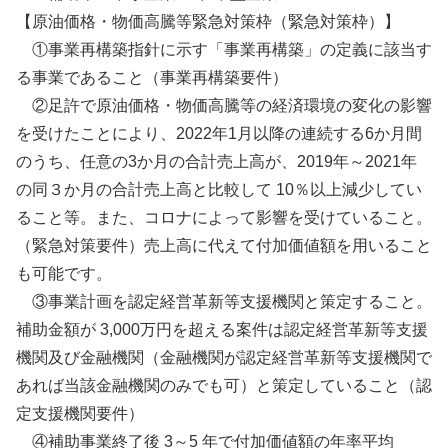
【原油価格・物価高騰等緊急対策枠（緊急対策枠）】
①事業再構築指針に示す「事業再構築」の定義に該当す
る事業であること（事業再構築要件）
②足許で原油価格・物価高騰等の経済環境の変化の影響
を受けたことにより、2022年1月以降の連続する6か月間
のうち、任意の3か月の合計売上高が、2019年～2021年
の同３か月の合計売上高と比較して 10％以上減少してい
ること等。また、コロナによって影響を受けていること。
（緊急対策要件）売上高に代えて付加価値額を用いること
も可能です。
③事業計画を認定経営革新等支援機関と策定すること。
補助金額が 3,000万円を超える案件は認定経営革新等支援
機関及び金融機関（金融機関が認定経営革新等支援機関で
あれば当該金融機関のみでも可）と策定していること（認
定支援機関要件）
④補助事業終了後 3～5 年で付加価値額の年率平均