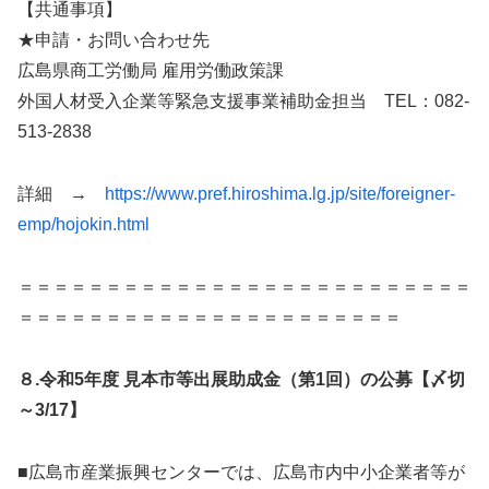
【共通事項】
★申請・お問い合わせ先
広島県商工労働局 雇用労働政策課
外国人材受入企業等緊急支援事業補助金担当 TEL：082-
513-2838
詳細 →
https://www.pref.hiroshima.lg.jp/site/foreigner-
emp/hojokin.html
＝＝＝＝＝＝＝＝＝＝＝＝＝＝＝＝＝＝＝＝＝＝＝＝＝＝
＝＝＝＝＝＝＝＝＝＝＝＝＝＝＝＝＝＝＝＝＝＝
８.令和5年度 見本市等出展助成金（第1回）の公募【〆切
～3/17】
■広島市産業振興センターでは、広島市内中小企業者等が