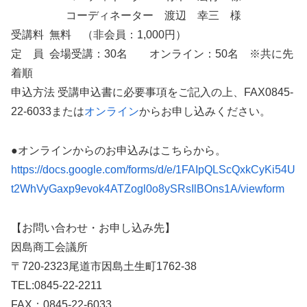
コーディネーター 渡辺 幸三 様
受講料 無料 （非会員：1,000円）
定 員 会場受講：30名 オンライン：50名 ※共に先
着順
申込方法 受講申込書に必要事項をご記入の上、FAX0845-
22-6033または
オンライン
からお申し込みください。
●オンラインからのお申込みはこちらから。
https://docs.google.com/forms/d/e/1FAIpQLScQxkCyKi54U
t2WhVyGaxp9evok4ATZogl0o8ySRsIlBOns1A/viewform
【お問い合わせ・お申し込み先】
因島商工会議所
〒720-2323尾道市因島土生町1762-38
TEL:0845-22-2211
FAX：0845-22-6033