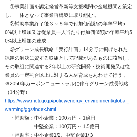
①事業計画を認定経営革新等支援機関や金融機関と策定
し、一体となって事業再構築に取り組む 。
②補助事業終了後３～５年で付加価値額の年率平均5
0%以上増加又は従業員一人当たり付加価値額の年率平均5
0%以上増加の達成 。
③グリーン成長戦略「実行計画」14分野に掲げられた
課題の解決に資する取組として記載があるものに該当し、
その取組に関連する2年以上の研究開発・技術開発又は従
業員の一定割合以上に対する人材育成をあわせて行う 。
※2050年カーボンニュートラルに伴うグリーン成長戦略
（14分野）
https://www.meti.go.jp/policy/energy_environment/global_
warming/ggs/index.html
・補助額：中小企業：100万円～ 1億円
中堅企業：100万円～ 1.5億円
・補助率：中小企業1/2、中堅企業1/３