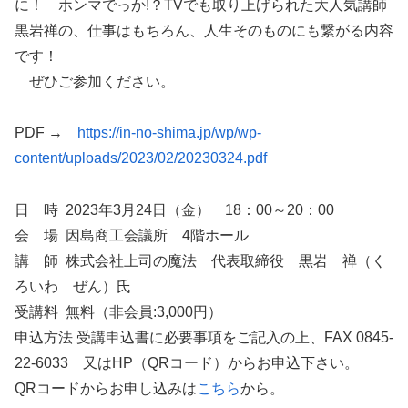
に！ ホンマでっか!？TVでも取り上げられた大人気講師
黒岩禅の、仕事はもちろん、人生そのものにも繋がる内容
です！
ぜひご参加ください。
PDF →
https://in-no-shima.jp/wp/wp-
content/uploads/2023/02/20230324.pdf
日 時 2023年3月24日（金） 18：00～20：00
会 場 因島商工会議所 4階ホール
講 師 株式会社上司の魔法 代表取締役 黒岩 禅（く
ろいわ ぜん）氏
受講料 無料（非会員:3,000円）
申込方法 受講申込書に必要事項をご記入の上、FAX 0845-
22-6033 又はHP（QRコード）からお申込下さい。
QRコードからお申し込みは
こちら
から。