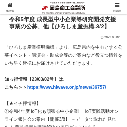
HOME
MENU
令和5年度 成長型中小企業等研究開発支援
事業の公募、他【ひろしま産振構-3/2】
2023.03.02
「ひろしま産業振興機構」より、広島県内を中心とする公
募イベント・講演会・助成金等のご案内など役立つ情報を
いち早く皆様にお届けさせていただきます。
知っ得情報【23/03/02号】は、
こちら＞＞
https://www.hiwave.or.jp/news/36757/
【★イチ押情報】
①令和4年度 IoT化も頑張る中小企業!! IoT実践活動オン
ライン報告会の案内【開催3/8】 ～データで取れた見れ