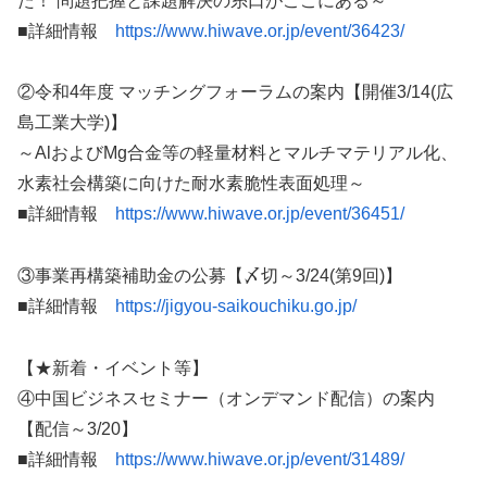
た！ 問題把握と課題解決の糸口がここにある～
■詳細情報
https://www.hiwave.or.jp/event/36423/
②令和4年度 マッチングフォーラムの案内【開催3/14(広
島工業大学)】
～AlおよびMg合金等の軽量材料とマルチマテリアル化、
水素社会構築に向けた耐水素脆性表面処理～
■詳細情報
https://www.hiwave.or.jp/event/36451/
③事業再構築補助金の公募【〆切～3/24(第9回)】
■詳細情報
https://jigyou-saikouchiku.go.jp/
【★新着・イベント等】
④中国ビジネスセミナー（オンデマンド配信）の案内
【配信～3/20】
■詳細情報
https://www.hiwave.or.jp/event/31489/