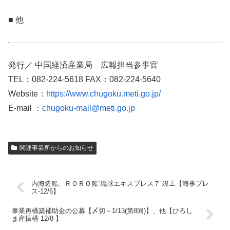
■ 他
発行／ 中国経済産業局 広報担当参事官
TEL：082-224-5618 FAX：082-224-5640
Website：
https://www.chugoku.meti.go.jp/
E-mail ：
chugoku-mail@meti.go.jp
関連事業所からのお知らせ
内海造船、ＲＯＲＯ船“琉球エキスプレス７”竣工【海事プレ
ス-12/6】
事業再構築補助金の公募【〆切～1/13(第8回)】、他【ひろし
ま産振構-12/8-】