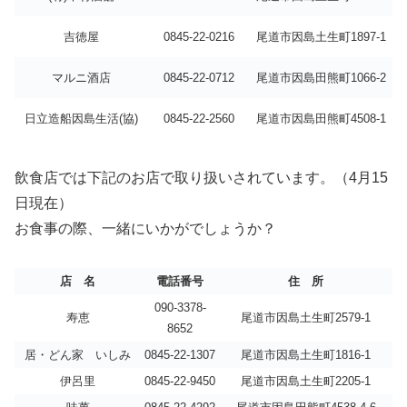
吉徳屋
0845-22-0216
尾道市因島土生町1897-1
マルニ酒店
0845-22-0712
尾道市因島田熊町1066-2
日立造船因島生活(協)
0845-22-2560
尾道市因島田熊町4508-1
飲食店では下記のお店で取り扱いされています。（4月15
日現在）
お食事の際、一緒にいかがでしょうか？
店 名
電話番号
住 所
090-3378-
寿恵
尾道市因島土生町2579-1
8652
居・どん家 いしみ
0845-22-1307
尾道市因島土生町1816-1
伊呂里
0845-22-9450
尾道市因島土生町2205-1