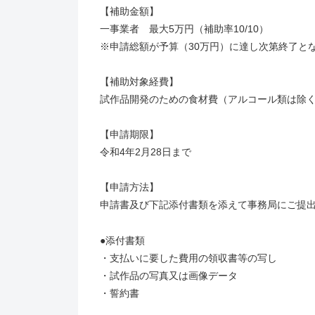
【補助金額】
一事業者 最大5万円（補助率10/10）
※申請総額が予算（30万円）に達し次第終了と
【補助対象経費】
試作品開発のための食材費（アルコール類は除
【申請期限】
令和4年2月28日まで
【申請方法】
申請書及び下記添付書類を添えて事務局にご提
●添付書類
・支払いに要した費用の領収書等の写し
・試作品の写真又は画像データ
・誓約書