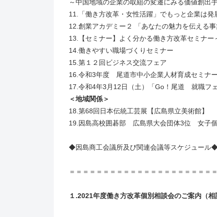
～中国地域の企業の取組の変遷にみる価値創出手法
11.「働き方改革・女性活躍」でもっと企業は
12.創業アカデミー２ 「あなたの魅力を伝える事
13.【セミナー】よく分かる働き方改革セミナー
14.働きやすい職場づくりセミナー
15.第１２回ビジネス交流フェア
16.令和3年度 尾道市中小企業人材育成セミナー
17.令和4年3月12日（土）「Go！尾道 就職
＜地域関係＞
18.第68回日本伝統工芸展【広島県立美術館】
19.因島高校囲碁部 広島県大会団体3位 女子
◆因島商工会議所及び関連会議等スケジュール
＝＝＝＝＝＝＝＝＝＝＝＝＝＝＝＝＝＝＝＝＝
１.2021年度働き方改革個別相談会のご案内（