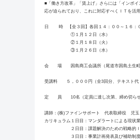
■「働き方改革」「賃上げ」さらには「インボイ
応が迫られており、これに対応すべくＩＴを活
日 時 【全３回】各回１４：００～１６：
①１月１２日（水）
②１月１８日（火）
③１月２６日（水）
会 場 因島商工会議所（尾道市因島土生町17
受講料 ５，０００円（全3回分、テキスト代
定 員 10名（定員に達し次第、締め切らせ
講師：(株)ファインサポート 代表取締役 児
カリキュラム１日目：マンダラートによる現状
２日目：課題解決のための戦略的ＩＴ
３日目：事業計画発表及び補助制度