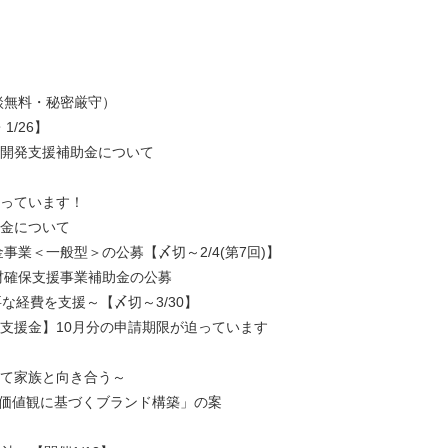
相談無料・秘密厳守）
1/26】
品開発支援補助金について
迫っています！
助金について
事業＜一般型＞の公募【〆切～2/4(第7回)】
材確保支援事業補助金の公募
経費を支援～【〆切～3/30】
次支援金】10月分の申請期限が迫っています
って家族と向き合う～
多様な価値観に基づくブランド構築」の案
内