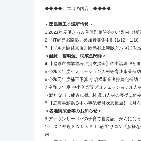
◆◆◆◆ 本日の内容 ◆◆◆◆
＜因島商工会議所情報＞
1.2021年度働き方改革個別相談会のご案内（
2.『IT経営戦略塾』参加者募集中‼【1/12・1/18・
3.【グルメ開発支援】因島村上海賊グルメ試作
＜融資、補助金、助成金関係＞
4.【尾道市事業継続特別支援金】の申請期限が
5.令和３年度イノベーション人材等育成事業補
6.令和元年度補正予算 小規模事業者持続化補助金
7.令和３年度 中小企業等プロフェッショナル人
～新たな取り組みに挑む即戦力人材の獲得に必要な
8.【広島県頑張る中小事業者月次支援金】【月
＜各地講演会等のお知らせ＞
9.アナウンサーパパの子育て奮闘記～がんにな
10. 2021年度ＫＡＮＳＥＩ“感性”サロン「