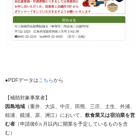
●PDFデータは
こちら
から
【補助対象事業者】
因島地域
（重井、大浜、中庄、田熊、三庄、土生、外浦、
椋浦、鏡浦、原、洲江）において、
飲食業又は宿泊業を営
む者
（申請後6ヵ月以内に開業を予定しているものを含
む）