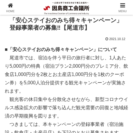
HOME
MENU
「安心ステイおのみち得々キャンペーン」
登録事業者の募集‼【尾道市】
2021.10.12
■「安心ステイおのみち得々キャンペーン」について
尾道市では、宿泊を伴う平日の旅行者に対し、1人あた
り5,000円の特典（宿泊プラン2,000円分のプレミア分、飲
食店1,000円分を2枚とお土産店1,000円分を1枚のクーポ
ン券）を5,000人泊分提供する観光キャンペーンが実施さ
れます。
観光客の休日集中を分散化させながら、新型コロナウイ
ルス感染拡大の影響で落ち込んだ観光需要の回復と地域経
済の早期復興を図ります。
つきましては、本キャンペーンの登録事業者（宿泊施
設・飲食店・土産品店）を下記のとおり募集されます。