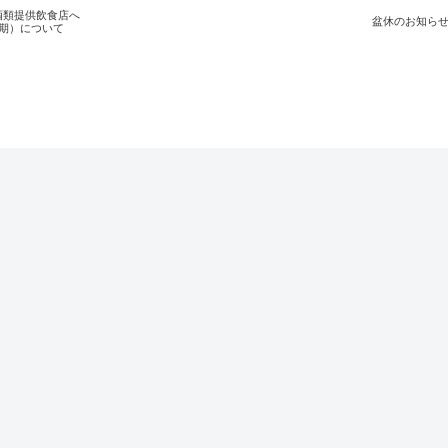
酒類提供飲食店へ
盆休のお知ら
期）について