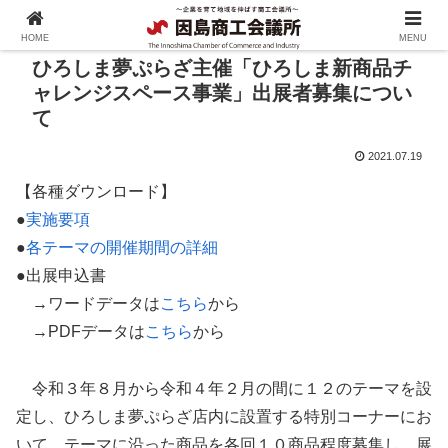
HOME
MENU
ひろしま夢ぷらざ主催「ひろしま新商品チ
ャレンジスペース事業」出展者募集につい
て
2021.07.19
【各種ダウンロード】
●
実施要項
●
各テーマの開催期間の詳細
●出展申込書
→ワードデータは
こちら
から
→PDFデータは
こちら
から
令和３年８月から令和４年２月の間に１２のテーマを設
定し、ひろしま夢ぷらざ店内に設置する特別コーナーにお
いて、テーマに沿った商品を各回１０商品程度募集し、展