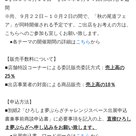
間
※尚、９月２２日～１０月２日の間で、「秋の尾道フェ
ア」が同時開催される予定です。ご出店をお考えの方は、
こちらへのご参加も宜しくお願い致します。
●各テーマの開催期間の詳細は
こちら
から
【販売手数料について】
■店舗特設コーナーによる委託販売委託方式：
売上高の
25％
■出店事業者の対面による商品販売：
売上高の18％
【申込方法】
■別紙2「ひろしま夢ぷらざチャレンジスペース出展申込
書兼事前商談申込書」に必要事項を記入の上、
直接ひろし
ま夢ぷらざへ申し込みをお願い致します。
●出展申込書 ワードデータは
こちら
から