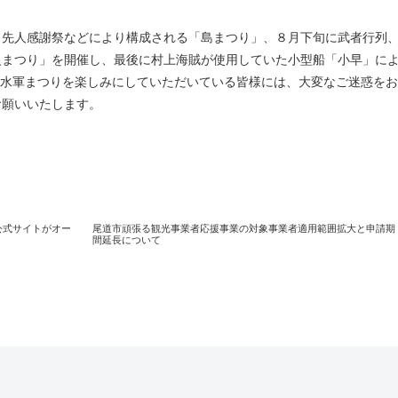
先人感謝祭などにより構成される「島まつり」、８月下旬に武者行列
火まつり」を開催し、最後に村上海賊が使用していた小型船「小早」に
島水軍まつりを楽しみにしていただいている皆様には、大変なご迷惑を
お願いいたします。
公式サイトがオー
尾道市頑張る観光事業者応援事業の対象事業者適用範囲拡大と申請期
間延長について