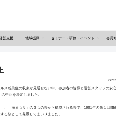
経営支援
地域振興
セミナー・研修・イベント
会員
止
202
ルス感染症の収束が見通せない中、参加者の皆様と運営スタッフの安
り」の中止を決定しました。
、「海まつり」の３つの祭から構成される祭で、1991年の第１回開
表する祭として発展してまいりました。