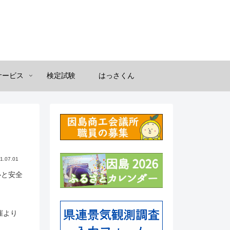
サービス
検定試験
はっさくん
1.07.01
心と安全
催より