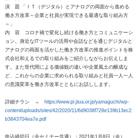
演 題 「ＩＴ（デジタル）とアナログの両面から進める
働き方改革～企業と社員が実現できる最適な取り組み方
～」
内 容 コロナ禍で変化し続ける働き方とコミュニケーシ
ョン。身近なITツールの活用や会話などを通じデジタルと
アナログの両面を活かした働き方改革の推進ポイントを株
式会社和えるでの取り組みをご紹介しながらお伝えしま
す。また世代間による価値観の違いや企業風土の醸成な
ど、これからの企業に求められる取り組みと社員一人一人
の意識変革を働き方改革とともにお話しします。
詳細チラシ →
https://www.pi.jtua.or.jp/yamaguchi/wp-
content/uploads/sites/42/2020/11/6d9038f728e139b13ec2
b3843704ea7e.pdf
申込締切日（全セミナー共通）：2021年1月8日（金）