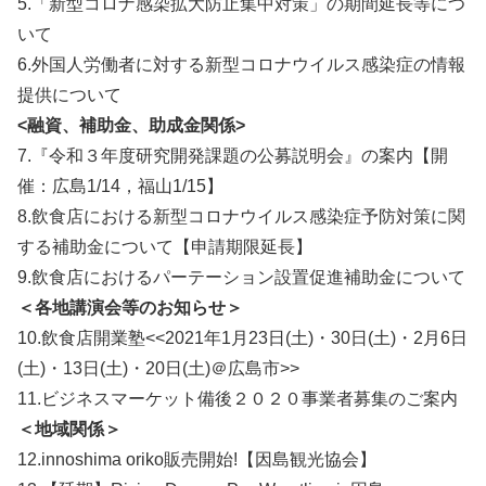
5.「新型コロナ感染拡大防止集中対策」の期間延長等につ
いて
6.外国人労働者に対する新型コロナウイルス感染症の情報
提供について
<
融資、補助金、助成金関係>
7.『令和３年度研究開発課題の公募説明会』の案内【開
催：広島1/14，福山1/15】
8.飲食店における新型コロナウイルス感染症予防対策に関
する補助金について【申請期限延長】
9.飲食店におけるパーテーション設置促進補助金について
＜各地講演会等のお知らせ＞
10.飲食店開業塾<<2021年1月23日(土)・30日(土)・2月6日
(土)・13日(土)・20日(土)＠広島市>>
11.ビジネスマーケット備後２０２０事業者募集のご案内
＜地域関係＞
12.innoshima oriko販売開始!【因島観光協会】