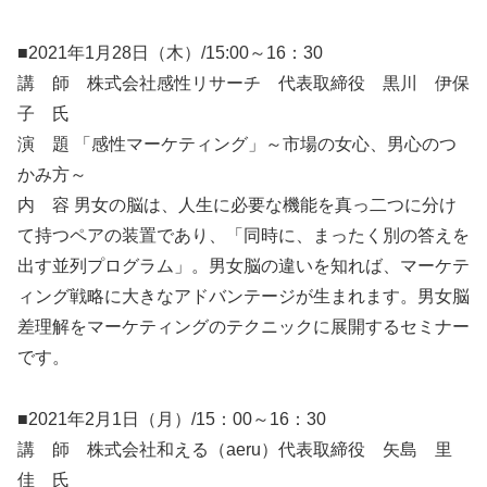
■2021年1月28日（木）/15:00～16：30
講 師 株式会社感性リサーチ 代表取締役 黒川 伊保
子 氏
演 題 「感性マーケティング」～市場の女心、男心のつ
かみ方～
内 容 男女の脳は、人生に必要な機能を真っ二つに分け
て持つペアの装置であり、「同時に、まったく別の答えを
出す並列プログラム」。男女脳の違いを知れば、マーケテ
ィング戦略に大きなアドバンテージが生まれます。男女脳
差理解をマーケティングのテクニックに展開するセミナー
です。
■2021年2月1日（月）/15：00～16：30
講 師 株式会社和える（aeru）代表取締役 矢島 里
佳 氏