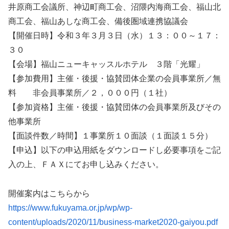
井原商工会議所、神辺町商工会、沼隈内海商工会、福山北
商工会、福山あしな商工会、備後圏域連携協議会
【開催日時】令和３年３月３日（水）１３：００～１７：
３０
【会場】福山ニューキャッスルホテル ３階「光耀」
【参加費用】主催・後援・協賛団体企業の会員事業所／無
料 非会員事業所／２，０００円（１社）
【参加資格】主催・後援・協賛団体の会員事業所及びその
他事業所
【面談件数／時間】１事業所１０面談（１面談１５分）
【申込】以下の申込用紙をダウンロードし必要事項をご記
入の上、ＦＡＸにてお申し込みください。
開催案内はこちらから
https://www.fukuyama.or.jp/wp/wp-
content/uploads/2020/11/business-market2020-gaiyou.pdf