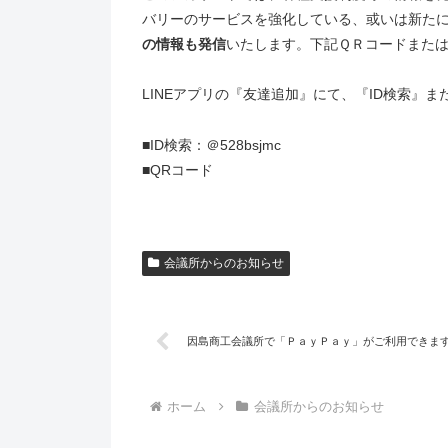
バリーのサービスを強化している、或いは新た
の情報も発信
いたします。下記ＱＲコードまた
LINEアプリの『友達追加』にて、『ID検索』
■ID検索：＠528bsjmc
■QRコード
会議所からのお知らせ
因島商工会議所で「ＰａｙＰａｙ」がご利用できます【
ホーム
会議所からのお知らせ