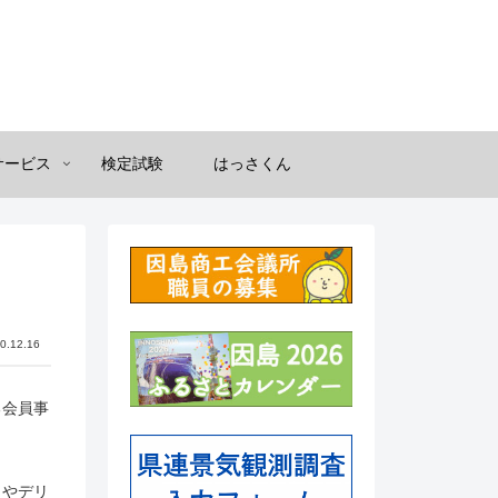
サービス
検定試験
はっさくん
0.12.16
る会員事
トやデリ