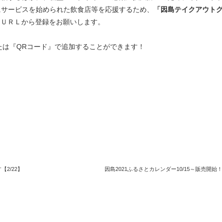
にサービスを始められた飲食店等を応援するため、
「因島テイクアウト
はＵＲＬから登録をお願いします。
または『QRコード』で追加することができます！
2/22】
因島2021ふるさとカレンダー10/15～販売開始