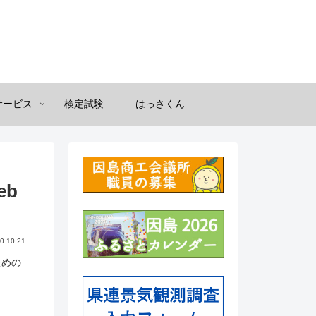
サービス
検定試験
はっさくん
eb
0.10.21
ための