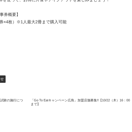
食事券概要】
00円券×4枚）※1人最大2冊まで購入可能
らせ
級試験の施行につ
「Go To Eatキャンペーン広島」加盟店舗募集!!【10/22（木）16：00
まで】