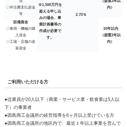
済
（据置2年以
※1,500万円を
◇外注費支払資金
内）
超える申し込
等
2.70
％
みの場合、事
設備資金
業計画書等の
◇車両・機械の購
10年以内
作成が必要で
入資金
（据置2年以
す。
◇工場・店舗の改
内）
装資金
ご利用いただける方
●従業員が20人以下（商業・サービス業・飲食業は5人以
下）の事業者
●因島商工会議所の経営指導を6ヶ月以上受けている方
●因島商工会議所の地区内で、最近１年以上事業を営んで