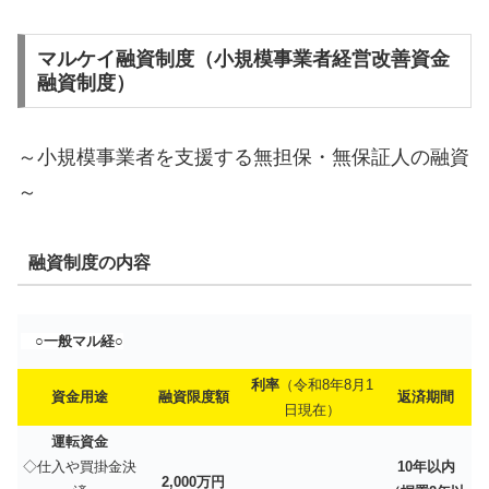
マルケイ融資制度（小規模事業者経営改善資金
融資制度）
～小規模事業者を支援する無担保・無保証人の融資
～
融資制度の内容
○一般マル経○
利率
（令和8年8月1
資金用途
融資限度額
返
済期間
日現在）
運転資金
◇仕入や買掛金決
10年以内
2,000万円