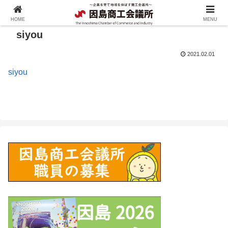
HOME
MENU
siyou
2021.02.01
siyou